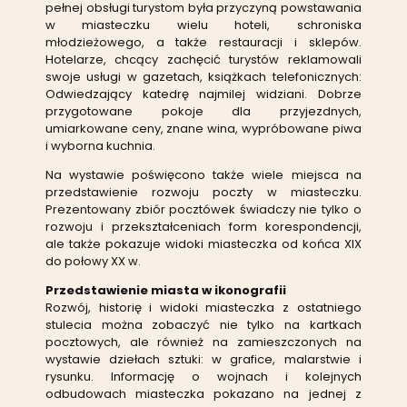
pełnej obsługi turystom była przyczyną powstawania
w miasteczku wielu hoteli, schroniska
młodzieżowego, a także restauracji i sklepów.
Hotelarze, chcący zachęcić turystów reklamowali
swoje usługi w gazetach, książkach telefonicznych:
Odwiedzający katedrę najmilej widziani. Dobrze
przygotowane pokoje dla przyjezdnych,
umiarkowane ceny, znane wina, wypróbowane piwa
i wyborna kuchnia.
Na wystawie poświęcono także wiele miejsca na
przedstawienie rozwoju poczty w miasteczku.
Prezentowany zbiór pocztówek świadczy nie tylko o
rozwoju i przekształceniach form korespondencji,
ale także pokazuje widoki miasteczka od końca XIX
do połowy XX w.
Przedstawienie miasta w ikonografii
Rozwój, historię i widoki miasteczka z ostatniego
stulecia można zobaczyć nie tylko na kartkach
pocztowych, ale również na zamieszczonych na
wystawie dziełach sztuki: w grafice, malarstwie i
rysunku. Informację o wojnach i kolejnych
odbudowach miasteczka pokazano na jednej z