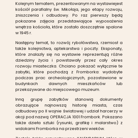
Kolejnym tematem, prezentowanym na wystawiejest
kościół parafialny św. Mikołaja, jego etapy rozwoju,
zniszczenia i odbudowy. Po raz pierwszy będą
pokazane zdjęcia przedstawiające wyposażenia
wnętrza kościoła, które zostało doszczętnie spalone
w 1945 r.
Następny temat, to rozwój rybołówstwa, rzemiosł a
także kolejnictwa, aptekarstwa i poczty. Eksponaty,
które znalazły się na wystawie reprezentują różne
dziedziny życia i powstawały przez cały okres
rozwoju miasteczka. Chciano pokazać wyłącznie te
zabytki, które pochodzą z Fromborka: wydobyte
podczas prac archeologicznych, pozostawione w
budynkach dawnych mieszkańców lub
przekazywane do miejscowego muzeum.
Inną grupę zabytków stanowią dokumenty
obrazujące najnowszą historię miasta, czas
odbudowy po II wojnie światowej i udział harcerzy w
akcji pod nazwą OPERACJA 1001 Frombork. Pokazano
także dzieła sztuki (rysunki, grafikę i malarstwo) z
widokami Fromborka na przestrzeni wieków.