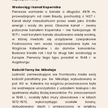
Wodociąg
i kanał Kopernika
Pierwsze wzmianki o kanale o długości 4976 m,
prowadzącym od rzeki Baudy, pochodzą z 1427 r.
Kanał służył mieszkańcom przez wieki jako źródło
energii i wody do picia. Obecnie kanał – zwany
potocznie kanałem Kopernika – nie funkcjonuje. W
1571 r. nad korytem kanału zbudowano wieżę wodną,
w której mieściło się urządzenie czerpakowe
Podnoszona nim woda rozprowadzana była na
Wzgórze Katedralne i do domów kanoników.
Budowa trwała rok i był to drugi taki wodociąg w
Europie. Pierwszy tego typu powstał w 1548 r. w
Augsburgu.
Kościół farny św. Mikołaja
Ludność zamieszkująca we Fromborku miała swój
kościół parafialny pw. św. Mikołaja, wybudowany w
poł. XIV w.. Katedra na wzgórzu przeznaczona była
na ważniejsze uroczystości z udziałem biskupa i do
spełniania służby Bożej kanoników. Po zniszczeniach
w 1945 r., ocalały tylko mury obwodowe i w latach
1972-1973, wykorzystując ocalałe ściany,
dobudowano dach i umieszczono w wnętrzu