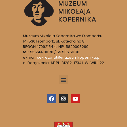
Muzeum Mikołaja Kopernika we Fromborku
14-530 Frombork, ul. Katedralna 8
REGON: 170921544; NIP: 5820003299
tel.: 55 244 00 70 / 55 506 53 70
e-mail:
sekretariat@muzeumkopernika.pl
e-Doręczenia: AE:PL-31282-17341-WJWIU-22