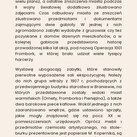
wielu plansz, a ostatnie zniszczenia miasta podczas
II wojny światowej dodatkowo zilustrowano
zdjęciami. Czas odbudowy miasta ze zniszczeń
zilustrowano przedmiotami i dokumentami
zajmującymi dwie gabloty. W jednej z nich
zgromadzono zabytki wydobyte z gruzowisk czy tez
pozyskane z domów dawnych mieszkańców, a w
kolejnej gablocie przedstawiono historię
prowadzonej kilka lat akcji, pod nazwą Operacja 1001
Frombork, w której brało udział wiele tysięcy
harcerzy.
Wystawę ubogacają zabytki, które stanowiły
pierwotne wyposażenie sali ekspozycyjnej. Należy
do nich grupa witraży z 1907 r, pochodzących z
przedwojennego budynku starostwa w Braniewie, na
których przedstawione zostały widoki miast
warmińskich (Ornety, Fromborka i Pieniężna), a także
dwa barokowe piece kaflowe. Wokół jednego z nich
zaaranżowano wnętrze, gdzie ustawiono sprzęty,
jakie mogły znajdować się na pocz. XX w.
pomieszczeniach urzędowych. Oprócz mebli i
przedmiotów rzemiosła artystycznego, na stole-
biurku prezentowane jest popiersie M. Kopernika, są