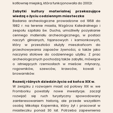
kotłownię miejską, która funkcjonowała do 2002r.
Zabytki kultury materialnej przekazujące
wiedzą o życiu codziennym miasteczka
Badania archeologiczne prowadzone od 1958 do
1982 r. na terenie miasta, Wzgórza Katedralnego i
zespołu szpitala św. Ducha, umożliwiły pozyskanie
cennego materiału archeologicznego, w postaci
naczyń glinianych, fajansowych i kamionkowych,
który w przeszłości służyły mieszkańcom do
przechowywania zapasów żywności, a także jako
naczynia stołowe do codziennego użytku. Z prac
archeologicznych pochodzą także zabytki, mówiące
o istniejących rzemiosłach w mieście: młynarzy,
rogowników, szewców, krawców, kowali i
browarników.
Rozwój różnych dziedzin życia od końca XIX w.
W związku z rozwojem miast od połowy XIX w. we
Fromborku powstały nowe inwestycje; zaczął
rozwijać się ruch turystyczny spowodowany
zainteresowaniem historią, ale przede wszystkim
osobą Mikołaja Kopernika, który żył i pracował w
miasteczku ponad 30 lat. Potrzeba zapewnienia