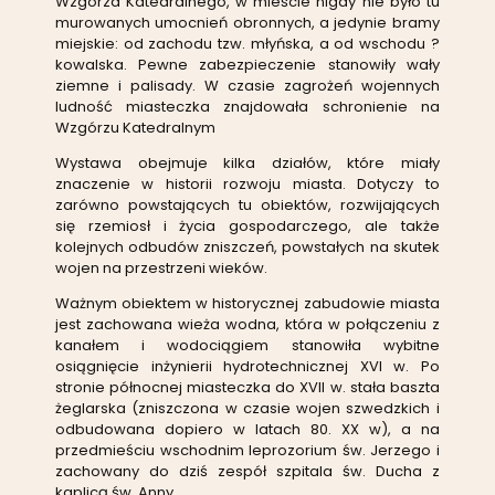
Wzgórza Katedralnego, w mieście nigdy nie było tu
murowanych umocnień obronnych, a jedynie bramy
miejskie: od zachodu tzw. młyńska, a od wschodu ?
kowalska. Pewne zabezpieczenie stanowiły wały
ziemne i palisady. W czasie zagrożeń wojennych
ludność miasteczka znajdowała schronienie na
Wzgórzu Katedralnym
Wystawa obejmuje kilka działów, które miały
znaczenie w historii rozwoju miasta. Dotyczy to
zarówno powstających tu obiektów, rozwijających
się rzemiosł i życia gospodarczego, ale także
kolejnych odbudów zniszczeń, powstałych na skutek
wojen na przestrzeni wieków.
Ważnym obiektem w historycznej zabudowie miasta
jest zachowana wieża wodna, która w połączeniu z
kanałem i wodociągiem stanowiła wybitne
osiągnięcie inżynierii hydrotechnicznej XVI w. Po
stronie północnej miasteczka do XVII w. stała baszta
żeglarska (zniszczona w czasie wojen szwedzkich i
odbudowana dopiero w latach 80. XX w), a na
przedmieściu wschodnim leprozorium św. Jerzego i
zachowany do dziś zespół szpitala św. Ducha z
kaplicą św. Anny.