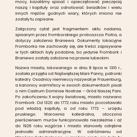
mocy, kazaliśmy spisać i opieczętować pieczęcią
naszą i kapituły oraz odnotować świadków i wielu
innych mężów godnych wiary, których imiona nie
zostały tu zapisane.
Załączony cytat jest fragmentem aktu nadania,
spisanym przez fromborskiego proboszcza Piotra, a
dotyczy założenia Braniewa. Dokumenty lokacyjne
Fromborka nie zachowały się, ale treści zapisywane
w tych aktach były podobne, bo jedynie Frombork i
Braniewo zostały założone na prawie lubeckim.
Nazwa miasta, lokowanego w dniu 8 lipca w 1310 r.,
została przyjęta od Najświętszej Marii Panny, patronki
katedry. Osadnicy niemieccy nazywali je Frauenburg,
a kanonicy warmińscy w swoich dokumentach pisali
o nim Castrum Dominae Nostrae – Gród Naszej Pani.
Po zakończeniu II wojny światowej, miasto nazwano
Frombork. Od 1320 do 1772 roku miasto pozostawało
pod władzą kapituły, a od roku 1772 – urzędu
pruskiego. Warownia katedralna, otoczona
pierścieniem murów funkcjonowała niezależnie i aż
do 1926 roku wzgórze i miasto stanowiły odrębne
jednostki administracyjne. W odróżnieniu od