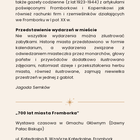
także gazety codzienne (z lat 1923-1944) z artykułami
poświęconymi Fromborkowi i Kopernikowi jak
również rachunki firm i rzemieślników działających
we Fromborku w I poł. XX w.
Przedstawienie wydarzeń w mieście
Nie wszystkie wydarzenia można zilustrować
zabytkami. Historię miasta przedstawiono w formie
kalendarium, a wydarzenia związane z
odwiedzaniem miasteczka przez monarchów, głowy
państw i przywódców dodatkowo ilustrowano
zdjęciami, natomiast dzieje i przekształcenia herbu
miasta, również ilustrowane, zajmują niewielka
przestrzeń w jednej z gablot.
Jagoda Semków
„700 lat miasta Fromborka”
Wystawa czasowa w Gmachu Głównym (Dawny
Pałac Biskupi)
ul. Katedralna 8, Wzgórze Katedralne, Frombork