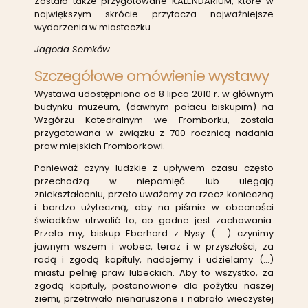
Zostało także przygotowane KALENDARIUM, które w
największym skrócie przytacza najważniejsze
wydarzenia w miasteczku.
Jagoda Semków
Szczegółowe omówienie wystawy
Wystawa udostępniona od 8 lipca 2010 r. w głównym
budynku muzeum, (dawnym pałacu biskupim) na
Wzgórzu Katedralnym we Fromborku, została
przygotowana w związku z 700 rocznicą nadania
praw miejskich Fromborkowi.
Ponieważ czyny ludzkie z upływem czasu często
przechodzą w niepamięć lub ulegają
zniekształceniu, przeto uważamy za rzecz konieczną
i bardzo użyteczną, aby na piśmie w obecności
świadków utrwalić to, co godne jest zachowania.
Przeto my, biskup Eberhard z Nysy (… ) czynimy
jawnym wszem i wobec, teraz i w przyszłości, za
radą i zgodą kapituły, nadajemy i udzielamy (…)
miastu pełnię praw lubeckich. Aby to wszystko, za
zgodą kapituły, postanowione dla pożytku naszej
ziemi, przetrwało nienaruszone i nabrało wieczystej