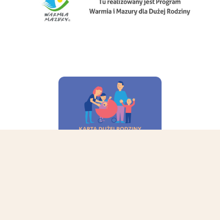
© 2026, Muzeum Mikołaja Kopernika we Fromborku
Powered by: