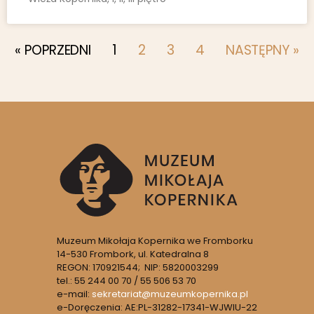
« POPRZEDNI
1
2
3
4
NASTĘPNY »
Muzeum Mikołaja Kopernika we Fromborku
14-530 Frombork, ul. Katedralna 8
REGON: 170921544; NIP: 5820003299
tel.: 55 244 00 70 / 55 506 53 70
e-mail:
sekretariat@muzeumkopernika.pl
e-Doręczenia: AE:PL-31282-17341-WJWIU-22