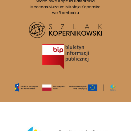
Warmińska Kapituła Katedralna
Mecenas Muzeum Mikołaja Kopernika
we Fromborku