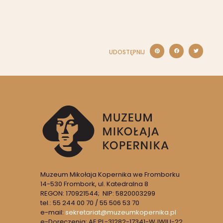
UDOSTĘPNIJ
Muzeum Mikołaja Kopernika we Fromborku
14-530 Frombork, ul. Katedralna 8
REGON: 170921544; NIP: 5820003299
tel.: 55 244 00 70 / 55 506 53 70
e-mail:
sekretariat@muzeumkopernika.pl
e-Doręczenia: AE:PL-31282-17341-WJWIU-22