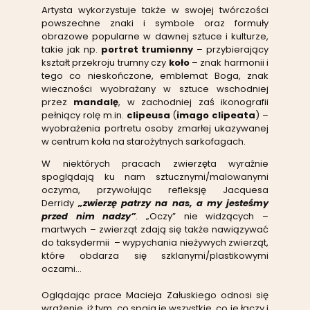
Artysta wykorzystuje także w swojej twórczości
powszechne znaki i symbole oraz formuły
obrazowe popularne w dawnej sztuce i kulturze,
takie jak np.
portret trumienny
– przybierający
kształt przekroju trumny czy
koło
– znak harmonii i
tego co nieskończone, emblemat Boga, znak
wieczności wyobrażany w sztuce wschodniej
przez
mandalę
, w zachodniej zaś ikonografii
pełniący rolę m.in.
clipeusa
(
imago clipeata
) –
wyobrażenia portretu osoby zmarłej ukazywanej
w centrum koła na starożytnych sarkofagach.
W niektórych pracach zwierzęta wyraźnie
spoglądają ku nam sztucznymi/malowanymi
oczyma, przywołując refleksję Jacquesa
Derridy
„zwierzę patrzy na nas, a my jesteśmy
przed nim nadzy”
. „Oczy” nie widzących –
martwych – zwierząt zdają się także nawiązywać
do taksydermii – wypychania nieżywych zwierząt,
które obdarza się szklanymi/plastikowymi
oczami…
Oglądając prace Macieja Załuskiego odnosi się
wrażenie, iż tym, co spaja je wszystkie, co je łączy i