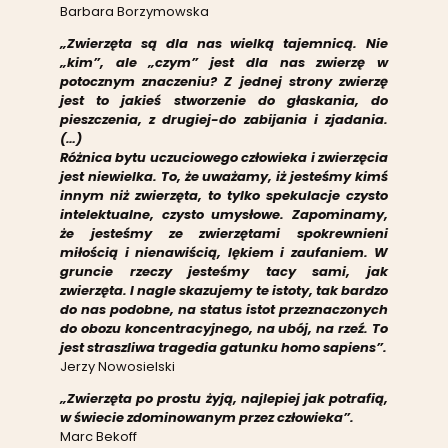
Barbara Borzymowska
„Zwierzęta są dla nas wielką tajemnicą. Nie
„kim”, ale „czym” jest dla nas zwierzę w
potocznym znaczeniu? Z jednej strony zwierzę
jest to jakieś stworzenie do głaskania, do
pieszczenia, z drugiej-do zabijania i zjadania.
(…)
Różnica bytu uczuciowego człowieka i zwierzęcia
jest niewielka. To, że uważamy, iż jesteśmy kimś
innym niż zwierzęta, to tylko spekulacje czysto
intelektualne, czysto umysłowe. Zapominamy,
że jesteśmy ze zwierzętami spokrewnieni
miłością i nienawiścią, lękiem i zaufaniem. W
gruncie rzeczy jesteśmy tacy sami, jak
zwierzęta. I nagle skazujemy te istoty, tak bardzo
do nas podobne, na status istot przeznaczonych
do obozu koncentracyjnego, na ubój, na rzeź. To
jest straszliwa tragedia gatunku homo sapiens”.
Jerzy Nowosielski
„Zwierzęta po prostu żyją, najlepiej jak potrafią,
w świecie zdominowanym przez człowieka”.
Marc Bekoff