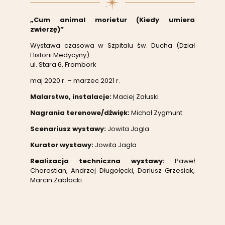
„Cum animal morietur (Kiedy umiera
zwierzę)”
Wystawa czasowa w Szpitalu św. Ducha (Dział
Historii Medycyny)
ul. Stara 6, Frombork
maj 2020 r. – marzec 2021 r.
Malarstwo, instalacje:
Maciej Załuski
Nagrania terenowe/dźwięk:
Michał Zygmunt
Scenariusz wystawy:
Jowita Jagla
Kurator wystawy:
Jowita Jagla
Realizacja techniczna wystawy:
Paweł
Chorostian, Andrzej Długołęcki, Dariusz Grzesiak,
Marcin Zabłocki