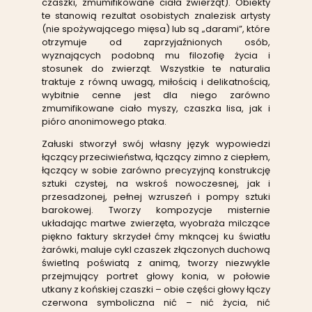
czaszki, zmumifikowane ciała zwierząt). Obiekty
te stanowią rezultat osobistych znalezisk artysty
(nie spożywającego mięsa) lub są „darami”, które
otrzymuje od zaprzyjaźnionych osób,
wyznających podobną mu filozofię życia i
stosunek do zwierząt. Wszystkie te naturalia
traktuje z równą uwagą, miłością i delikatnością,
wybitnie cenne jest dla niego zarówno
zmumifikowane ciało myszy, czaszka lisa, jak i
pióro anonimowego ptaka.
Załuski stworzył swój własny język wypowiedzi
łączący przeciwieństwa, łączący zimno z ciepłem,
łączący w sobie zarówno precyzyjną konstrukcję
sztuki czystej, na wskroś nowoczesnej, jak i
przesadzonej, pełnej wzruszeń i pompy sztuki
barokowej. Tworzy kompozycje misternie
układając martwe zwierzęta, wyobraża milczące
piękno faktury skrzydeł ćmy mknącej ku światłu
żarówki, maluje cykl czaszek złączonych duchową
świetlną poświatą z animą, tworzy niezwykle
przejmujący portret głowy konia, w połowie
utkany z końskiej czaszki – obie części głowy łączy
czerwona symboliczna nić – nić życia, nić