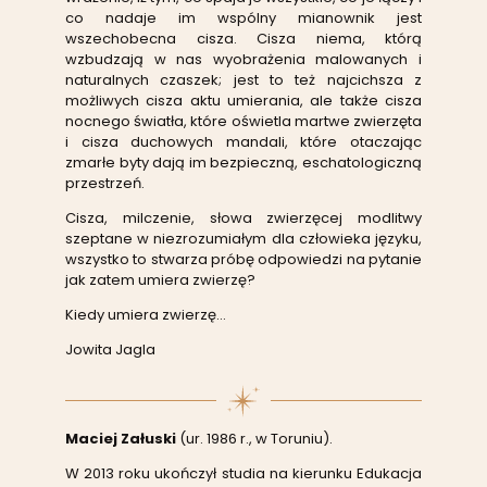
co nadaje im wspólny mianownik jest
wszechobecna cisza. Cisza niema, którą
wzbudzają w nas wyobrażenia malowanych i
naturalnych czaszek; jest to też najcichsza z
możliwych cisza aktu umierania, ale także cisza
nocnego światła, które oświetla martwe zwierzęta
i cisza duchowych mandali, które otaczając
zmarłe byty dają im bezpieczną, eschatologiczną
przestrzeń.
Cisza, milczenie, słowa zwierzęcej modlitwy
szeptane w niezrozumiałym dla człowieka języku,
wszystko to stwarza próbę odpowiedzi na pytanie
jak zatem umiera zwierzę?
Kiedy umiera zwierzę…
Jowita Jagla
Maciej Załuski
(ur. 1986 r., w Toruniu).
W 2013 roku ukończył studia na kierunku Edukacja