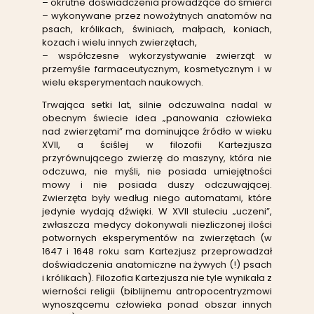
– okrutne doświadczenia prowadzące do śmierci
– wykonywane przez nowożytnych anatomów na
psach, królikach, świniach, małpach, koniach,
kozach i wielu innych zwierzętach,
– współczesne wykorzystywanie zwierząt w
przemyśle farmaceutycznym, kosmetycznym i w
wielu eksperymentach naukowych.
Trwająca setki lat, silnie odczuwalna nadal w
obecnym świecie idea „panowania człowieka
nad zwierzętami” ma dominujące źródło w wieku
XVII, a ściślej w filozofii Kartezjusza
przyrównującego zwierzę do maszyny, która nie
odczuwa, nie myśli, nie posiada umiejętności
mowy i nie posiada duszy odczuwającej.
Zwierzęta były według niego automatami, które
jedynie wydają dźwięki. W XVII stuleciu „uczeni”,
zwłaszcza medycy dokonywali niezliczonej ilości
potwornych eksperymentów na zwierzętach (w
1647 i 1648 roku sam Kartezjusz przeprowadzał
doświadczenia anatomiczne na żywych (!) psach
i królikach). Filozofia Kartezjusza nie tyle wynikała z
wierności religii (biblijnemu antropocentryzmowi
wynoszącemu człowieka ponad obszar innych