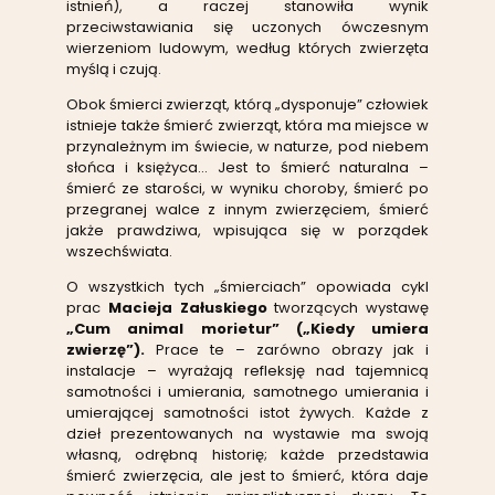
istnień), a raczej stanowiła wynik
przeciwstawiania się uczonych ówczesnym
wierzeniom ludowym, według których zwierzęta
myślą i czują.
Obok śmierci zwierząt, którą „dysponuje” człowiek
istnieje także śmierć zwierząt, która ma miejsce w
przynależnym im świecie, w naturze, pod niebem
słońca i księżyca… Jest to śmierć naturalna –
śmierć ze starości, w wyniku choroby, śmierć po
przegranej walce z innym zwierzęciem, śmierć
jakże prawdziwa, wpisująca się w porządek
wszechświata.
O wszystkich tych „śmierciach” opowiada cykl
prac
Macieja Załuskiego
tworzących wystawę
„Cum animal morietur” („Kiedy umiera
zwierzę”).
Prace te – zarówno obrazy jak i
instalacje – wyrażają refleksję nad tajemnicą
samotności i umierania, samotnego umierania i
umierającej samotności istot żywych. Każde z
dzieł prezentowanych na wystawie ma swoją
własną, odrębną historię; każde przedstawia
śmierć zwierzęcia, ale jest to śmierć, która daje