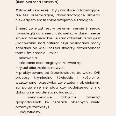
(tłum. Marzena Kotyczka)
Człowiek i
zwierzę
– byty wrażliwe, odczuwające,
ale też przemijające, doświadczające śmierci,
niekiedy śmierć tę sobie wzajemnie zadające.
Śmierć zwierząt jest w pewnym sensie śmiercią
równoległą do śmierci człowieka, w dużej mierze
śmierć zwierzęcia kreuje sam człowiek, a ów gest
„panowania nad naturą” czyli posiadania mocy
zabijania od wielu stuleci stworzył różnorodność
form uśmiercania – m.in.:
– polowania,
– składanie ofiar religijnych ze zwierząt,
– rytuał ofiar zakładzinowych,
– praktykowane od średniowiecza do wieku XVIII
procesy kryminalne (świeckie i kościelne)
wszczynane przeciwko zwierzętom obwinianym
za pojawienie się plag czy podejrzewanym o
dokonanie morderstw na ludziach,
– wielowiekowe zabijanie zwierząt
gospodarskich (w czasach obecnych wielki
przemysł rzeźniczy),
– ubój rytualny,