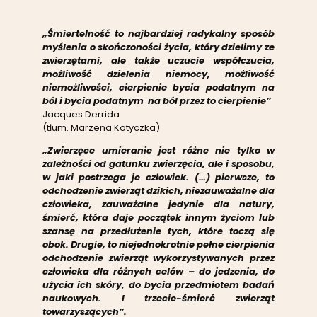
„Śmiertelność to najbardziej radykalny sposób
myślenia o skończoności życia, który dzielimy ze
zwierzętami, ale także uczucie współczucia,
możliwość dzielenia niemocy, możliwość
niemożliwości, cierpienie bycia podatnym na
ból i bycia podatnym na ból przez to cierpienie”
Jacques Derrida
(tłum. Marzena Kotyczka)
„Zwierzęce umieranie jest różne nie tylko w
zależności od gatunku zwierzęcia, ale i sposobu,
w jaki postrzega je człowiek. (…) pierwsze, to
odchodzenie zwierząt dzikich, niezauważalne dla
człowieka, zauważalne jedynie dla natury,
śmierć, która daje początek innym życiom lub
szansę na przedłużenie tych, które toczą się
obok. Drugie, to niejednokrotnie pełne cierpienia
odchodzenie zwierząt wykorzystywanych przez
człowieka dla różnych celów – do jedzenia, do
użycia ich skóry, do bycia przedmiotem badań
naukowych. I trzecie-śmierć zwierząt
towarzyszących”.