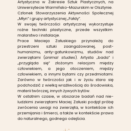
Artystyczna w Zakresie Sztuk Plastycznych, na
Uniwersytecie Warmińsko-Mazurskim w Olsztynie.
Członek Stowarzyszenia Aktywności Społecznej
„Młyn” i grupy artystycznej „Fałdy”.
W swojej twórczości artystycznej wykorzystuje
rożne techniki plastyczne, przede wszystkim
malarstwo i instalacje.
Prace Macieja Załuskiego przynależą do
przestrzeni sztuki zaangażowanej, post-
humanizmu, anty-gatunkowizmu, studiów nad
zwierzętami (
animal studies
). Artysta „bada” i
„przygląda się” złożonym relacjom między
człowiekiem, a jego otoczeniem, między
człowiekiem, a innymi bytami czy przedmiotami.
Zarówno w twórczości jak i w życiu stara się
podchodzić z wielką wrażliwością do środowiska,
materii twórczej, innych żywych bytów.
W ostatnim czasie, w obszarze badań nad nie-
ludzkimi zwierzętami Maciej Załuski podjął próbę
zwrócenia uwagi na zwierzęta, w kontekście ich
przemijania i śmierci, a także w kontekście prawa
do naturalnego, godnego odejścia.