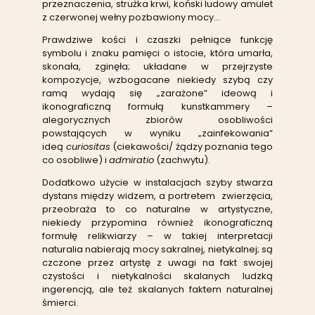
przeznaczenia, strużka krwi, koński ludowy amulet
z czerwonej wełny pozbawiony mocy…
Prawdziwe kości i czaszki pełniące funkcję
symbolu i znaku pamięci o istocie, która umarła,
skonała, zginęła; układane w przejrzyste
kompozycje, wzbogacane niekiedy szybą czy
ramą wydają się „zarażone” ideową i
ikonograficzną formułą kunstkammery –
alegorycznych zbiorów osobliwości
powstających w wyniku „zainfekowania”
ideą
curiositas
(ciekawości/ żądzy poznania tego
co osobliwe) i
admiratio
(zachwytu).
Dodatkowo użycie w instalacjach szyby stwarza
dystans między widzem, a portretem zwierzęcia,
przeobraża to co naturalne w artystyczne,
niekiedy przypomina również ikonograficzną
formułę relikwiarzy – w takiej interpretacji
naturalia nabierają mocy sakralnej, nietykalnej; są
czczone przez artystę z uwagi na fakt swojej
czystości i nietykalności skalanych ludzką
ingerencją, ale też skalanych faktem naturalnej
śmierci.