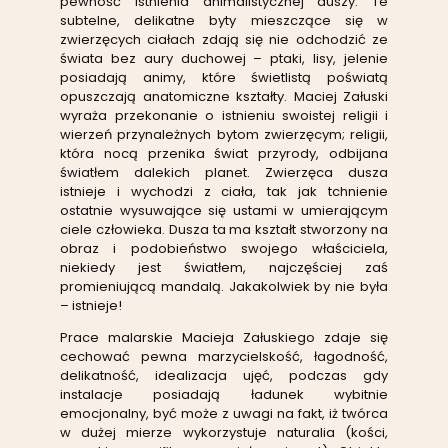
pewność istnienia animalistycznej duszy. Te
subtelne, delikatne byty mieszczące się w
zwierzęcych ciałach zdają się nie odchodzić ze
świata bez aury duchowej – ptaki, lisy, jelenie
posiadają animy, które świetlistą poświatą
opuszczają anatomiczne kształty. Maciej Załuski
wyraża przekonanie o istnieniu swoistej religii i
wierzeń przynależnych bytom zwierzęcym; religii,
która nocą przenika świat przyrody, odbijana
światłem dalekich planet. Zwierzęca dusza
istnieje i wychodzi z ciała, tak jak tchnienie
ostatnie wysuwające się ustami w umierającym
ciele człowieka. Dusza ta ma kształt stworzony na
obraz i podobieństwo swojego właściciela,
niekiedy jest światłem, najczęściej zaś
promieniującą mandalą. Jakakolwiek by nie była
– istnieje!
Prace malarskie Macieja Załuskiego zdaje się
cechować pewna marzycielskość, łagodność,
delikatność, idealizacja ujęć, podczas gdy
instalacje posiadają ładunek wybitnie
emocjonalny, być może z uwagi na fakt, iż twórca
w dużej mierze wykorzystuje naturalia (kości,