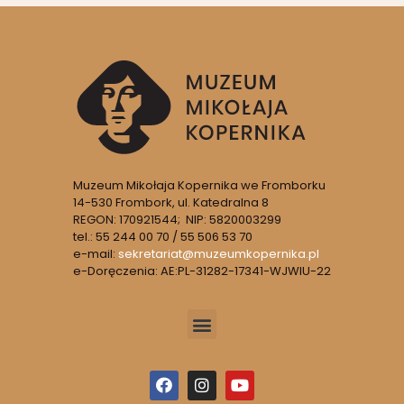
Muzeum Mikołaja Kopernika we Fromborku
14-530 Frombork, ul. Katedralna 8
REGON: 170921544; NIP: 5820003299
tel.: 55 244 00 70 / 55 506 53 70
e-mail:
sekretariat@muzeumkopernika.pl
e-Doręczenia: AE:PL-31282-17341-WJWIU-22