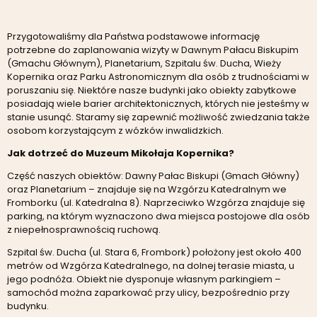
Przygotowaliśmy dla Państwa podstawowe informację
potrzebne do zaplanowania wizyty w Dawnym Pałacu Biskupim
(Gmachu Głównym), Planetarium, Szpitalu św. Ducha, Wieży
Kopernika oraz Parku Astronomicznym dla osób z trudnościami w
poruszaniu się. Niektóre nasze budynki jako obiekty zabytkowe
posiadają wiele barier architektonicznych, których nie jesteśmy w
stanie usunąć. Staramy się zapewnić możliwość zwiedzania także
osobom korzystającym z wózków inwalidzkich.
Jak dotrzeć do Muzeum Mikołaja Kopernika?
Część naszych obiektów: Dawny Pałac Biskupi (Gmach Główny)
oraz Planetarium – znajduje się na Wzgórzu Katedralnym we
Fromborku (ul. Katedralna 8). Naprzeciwko Wzgórza znajduje się
parking, na którym wyznaczono dwa miejsca postojowe dla osób
z niepełnosprawnością ruchową.
Szpital św. Ducha (ul. Stara 6, Frombork) położony jest około 400
metrów od Wzgórza Katedralnego, na dolnej terasie miasta, u
jego podnóża. Obiekt nie dysponuje własnym parkingiem –
samochód można zaparkować przy ulicy, bezpośrednio przy
budynku.