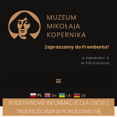
Zapraszamy do Fromborka!
ul. Katedralna 8
14-530 Frombork
PL
EN
UK
DE
PODSTAWOWE INFORMACJE DLA OSÓB Z
TRUDNOŚCIAMI W PORUSZANIU SIĘ