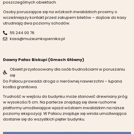
poszczególnych obiektach.
Osoby poruszające się na wózkach inwalidzkich prosimy o
wcześniejszy kontakt przed zakupem biletów – dojście do kasy
utrudniają dwa poziomy schodów.
55 244 00 76
kasa@muzeumkopernika.pl
Dawny Pałac Biskupi (Gmach Główny)
Obiekt przystosowany dla osób trudnościami w poruszaniu
się
Do Pałacu prowadzi droga o nierównej nawierzchni – łupana
kostka granitowa.
Trudność w wejściu do budynku może stanowić drewniany próg
w wysokości 5 cm. Na parterze znajdują się dwie ruchome
platformy umożliwiające wjazd wózkiem inwalidzkim na niższe
poziomy ekspozycji. W Pałacu znajduje się winda umożlwiająca
dostanie się do wszystkich pięter budynku.