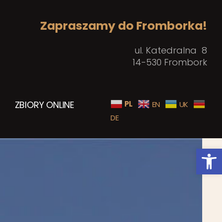
Zapraszamy do Fromborka!
ul. Katedralna 8
14-530 Frombork
ZBIORY ONLINE
PL
EN
UK
DE
Open toolbar