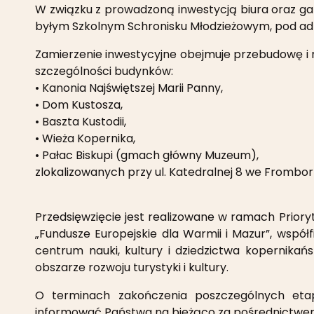
W związku z prowadzoną inwestycją biura oraz ga
byłym Szkolnym Schronisku Młodzieżowym, pod a
Zamierzenie inwestycyjne obejmuje przebudowę i 
szczególności budynków:
• Kanonia Najświętszej Marii Panny,
• Dom Kustosza,
• Baszta Kustodii,
• Wieża Kopernika,
• Pałac Biskupi (gmach główny Muzeum),
zlokalizowanych przy ul. Katedralnej 8 we Frombork
Przedsięwzięcie jest realizowane w ramach Prioryte
„Fundusze Europejskie dla Warmii i Mazur”, wspó
centrum nauki, kultury i dziedzictwa kopernika
obszarze rozwoju turystyki i kultury.
O terminach zakończenia poszczególnych etap
informować Państwa na bieżąco za pośrednictwem 