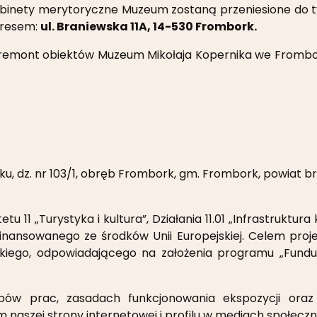
binety merytoryczne Muzeum zostaną przeniesione do t
dresem:
ul. Braniewska 11A, 14-530 Frombork.
remont obiektów Muzeum Mikołaja Kopernika we Frombor
u, dz. nr 103/1, obręb Frombork, gm. Frombork, powiat br
tu 11 „Turystyka i kultura”, Działania 11.01 „Infrastruktu
łfinansowanego ze środków Unii Europejskiej. Celem proj
ńskiego, odpowiadającego na założenia programu „Fundu
ów prac, zasadach funkcjonowania ekspozycji oraz
naszej strony internetowej i profilu w mediach społecz