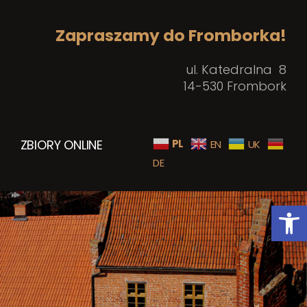
Zapraszamy do Fromborka!
ul. Katedralna 8
14-530 Frombork
ZBIORY ONLINE
PL
EN
UK
DE
Open toolbar