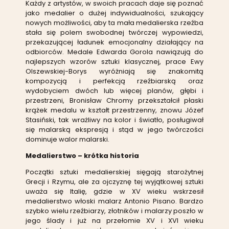
Każdy z artystów, w swoich pracach daje się poznać
jako medalier o dużej indywidualności, szukający
nowych możliwości, aby ta mała medalierska rzeźba
stała się polem swobodnej twórczej wypowiedzi,
przekazującej ładunek emocjonalny działający na
odbiorców. Medale Edwarda Gorola nawiązują do
najlepszych wzorów sztuki klasycznej, prace Ewy
Olszewskiej-Borys wyróżniają się znakomitą
kompozycją i perfekcją rzeźbiarską oraz
wydobyciem dwóch lub więcej planów, głębi i
przestrzeni, Bronisław Chromy przekształcił płaski
krążek medalu w kształt przestrzenny, znowu Józef
Stasiński, tak wrażliwy na kolor i światło, posługiwał
się malarską ekspresją i stąd w jego twórczości
dominuje walor malarski.
Medalierstwo – krótka historia
Początki sztuki medalierskiej sięgają starożytnej
Grecji i Rzymu, ale za ojczyznę tej wyjątkowej sztuki
uważa się Italię, gdzie w XV wieku wskrzesił
medalierstwo włoski malarz Antonio Pisano. Bardzo
szybko wielu rzeźbiarzy, złotników i malarzy poszło w
jego ślady i już na przełomie XV i XVI wieku