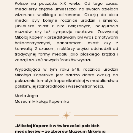
Polsce na początku XIX wieku. Od tego czasu,
medalierzy chętnie umieszczali na swoich dziełach
wizerunek wielkiego astronoma. Okazją do bicia
medali były kolejne rocznice urodzin i śmierci,
jubileusze miast z nim związanych, inauguracja
muzeów czy też sympozja naukowe. Zazwyczaj
Mikołaj Kopernik przedstawiany był wraz z motywami
heliocentrycznymi, panoramami miast czy z
konwalią. Z czasem, niektórzy artyści odchodzili od
tradycyjnej formy medalu jako płaskiego krążka i
zaczęli szukać nowych środków wyrazu.
Wypadająca w tym roku 548. rocznica urodzin
Mikołaja Kopernika jest bardzo dobra okazją do
pokazania tematyki kopernikańskiej w medalierstwie
polskim, jej różnorodności i wszechstronności.
Marta Jagła
Muzeum Mikołaja Kopernika
„Mikołaj Kopernik w twórczości polskich
medalierów –
ze zbiorów Muzeum Mikołaja