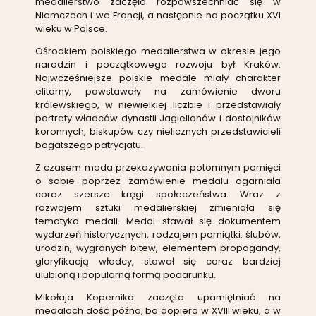
medalierstwo zaczęło rozpowszechniać się w
Niemczech i we Francji, a następnie na początku XVI
wieku w Polsce.
Ośrodkiem polskiego medalierstwa w okresie jego
narodzin i początkowego rozwoju był Kraków.
Najwcześniejsze polskie medale miały charakter
elitarny, powstawały na zamówienie dworu
królewskiego, w niewielkiej liczbie i przedstawiały
portrety władców dynastii Jagiellonów i dostojników
koronnych, biskupów czy nielicznych przedstawicieli
bogatszego patrycjatu.
Z czasem moda przekazywania potomnym pamięci
o sobie poprzez zamówienie medalu ogarniała
coraz szersze kręgi społeczeństwa. Wraz z
rozwojem sztuki medalierskiej zmieniała się
tematyka medali. Medal stawał się dokumentem
wydarzeń historycznych, rodzajem pamiątki: ślubów,
urodzin, wygranych bitew, elementem propagandy,
gloryfikacją władcy, stawał się coraz bardziej
ulubioną i popularną formą podarunku.
Mikołaja Kopernika zaczęto upamiętniać na
medalach dość późno, bo dopiero w XVIII wieku, a w