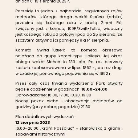
dniach 6-13 sierpnia 2023 r.
Perseidy to jeden z najbardziej regularnych rojów
meteorów, którego droga wokół Słońca (orbita)
przecina się każdego roku z orbitą Ziemi. Rój
związany jest z kometą 109P/Swift-Tuttle, widoczny
jest każdego roku od połowy lipca do 25 sierpnia, ze
szczytem aktywności pomiędzy 9 a 14 sierpnia.
Kometa Swifta-Tuttle’a to kometa okresowa
należąca do grupy komet typu Halleya. Jej okres
obiegu wokół Słońca to 133 lata. Po raz pierwszy
została zaobserwowana w lipcu 1862 r., po raz drugi
w czasie jej ponownego pojawienia się w 1992 r.
Przez cały czas trwania wydarzenia Park otwarty
będzie codziennie w godzinach:
16.00–24.00
Oprowadzanie: 16.30, 17.30, 18.30, 19.30
Nocny pokaz nieba i obserwacje meteorów od
godziny (przy dobrej pogodzie) 21.30
Plan dodatkowych wydarzeń:
12 sierpnia 2023
16.00–20.00 „Kram Passaluc” – stanowisko z grami i
zabawami historycznymi