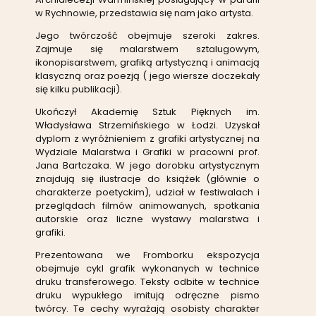
w Rychnowie, przedstawia się nam jako artysta.
Jego twórczość obejmuje szeroki zakres.
Zajmuje się malarstwem sztalugowym,
ikonopisarstwem, grafiką artystyczną i animacją
klasyczną oraz poezją ( jego wiersze doczekały
się kilku publikacji).
Ukończył Akademię Sztuk Pięknych im.
Władysława Strzemińskiego w Łodzi. Uzyskał
dyplom z wyróżnieniem z grafiki artystycznej na
Wydziale Malarstwa i Grafiki w pracowni prof.
Jana Bartczaka. W jego dorobku artystycznym
znajdują się ilustracje do książek (głównie o
charakterze poetyckim), udział w festiwalach i
przeglądach filmów animowanych, spotkania
autorskie oraz liczne wystawy malarstwa i
grafiki.
Prezentowana we Fromborku ekspozycja
obejmuje cykl grafik wykonanych w technice
druku transferowego. Teksty odbite w technice
druku wypukłego imitują odręczne pismo
twórcy. Te cechy wyrażają osobisty charakter