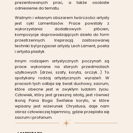
prezentowanych prac, a także osobiste
odniesienie do tematu.
Ważnym i własnym obszarem twórczości artysty
jest cykl Lamentasów. Prace powstały z
wykorzystania dodatkowych płócien,
kompozycje doprowadzających dzieła do form
przestrzennych. Inspiracją zastosowanej
techniki był przyjaciel artysty Lech Lament, poeta
i artysta plastyk.
Innym rodzajem artystycznych poczynań są
prace wykonane na starych przedmiotach
użytkowych (drzwi, szafy, koryta, orczyk…) To
spotykany rodzaj artystycznych wyrażeń. W
pracach tych odbija się świat duchowy, sacrum,
które obecne jest w zwykłym ludzkim życiu.
Człowiek, który jest grzeszną istotą, jest również
ikoną Pana Boga. Świńskie koryto, w które
wpisany jest wizerunek Chrystusa, daje nam
obraz człowieczej tajemnicy, gdzie przeplata się
sacrum i profanum.