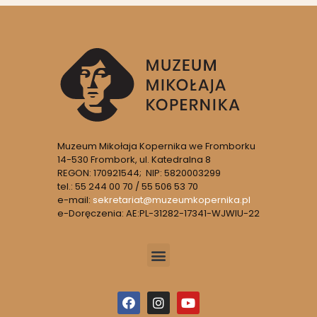
Muzeum Mikołaja Kopernika we Fromborku
14-530 Frombork, ul. Katedralna 8
REGON: 170921544; NIP: 5820003299
tel.: 55 244 00 70 / 55 506 53 70
e-mail:
sekretariat@muzeumkopernika.pl
e-Doręczenia: AE:PL-31282-17341-WJWIU-22