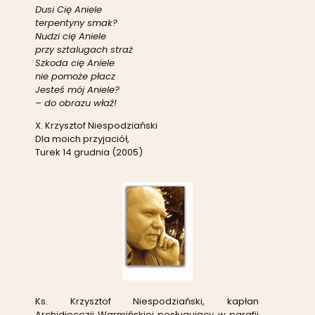
Dusi Cię Aniele
terpentyny smak?
Nudzi cię Aniele
przy sztalugach straż
Szkoda cię Aniele
nie pomoże płacz
Jesteś mój Aniele?
– do obrazu właź!
X. Krzysztof Niespodziański
Dla moich przyjaciół,
Turek 14 grudnia (2005)
Ks. Krzysztof Niespodziański, kapłan
Archidiecezji Warmińskiej posługujący w parafii