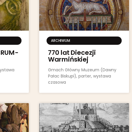
ARCHIWUM
CRUM-
770 lat Diecezji
Warmińskiej
wystawa
Gmach Główny Muzeum (Dawny
Pałac Biskupi), parter, wystawa
czasowa