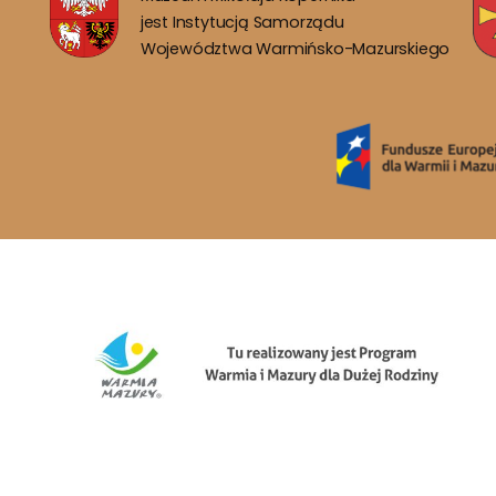
jest Instytucją Samorządu
Województwa Warmińsko-Mazurskiego