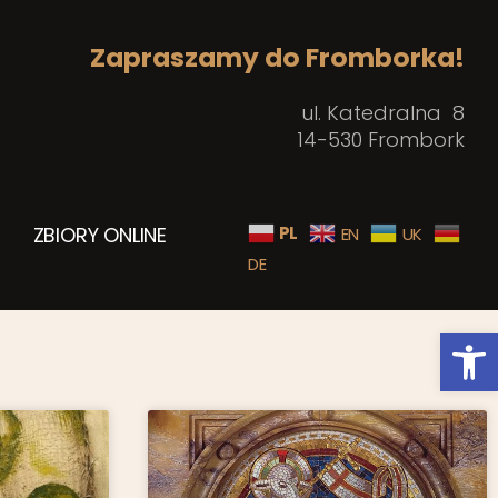
Zapraszamy do Fromborka!
ul. Katedralna 8
14-530 Frombork
ZBIORY ONLINE
PL
EN
UK
DE
Open toolbar