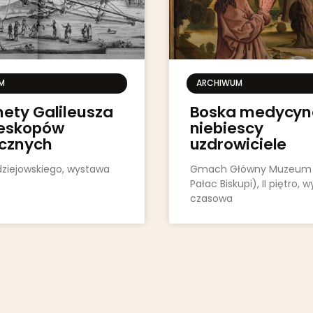
M
ARCHIWUM
nety Galileusza
Boska medycyna
leskopów
niebiescy
cznych
uzdrowiciele
ziejowskiego, wystawa
Gmach Główny Muzeum
Pałac Biskupi), II piętro, 
czasowa