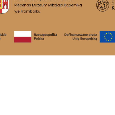
Mecenas Muzeum Mikołaja Kopernika
we Fromborku