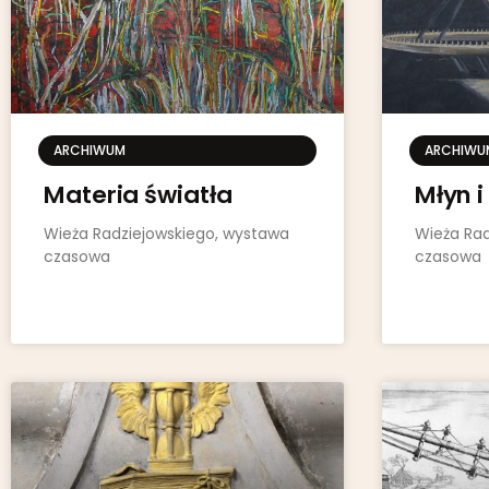
ARCHIWUM
ARCHIWU
Materia światła
Młyn i
Wieża Radziejowskiego, wystawa
Wieża Rad
czasowa
czasowa