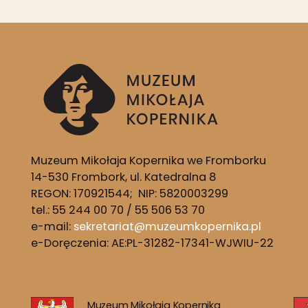
Muzeum Mikołaja Kopernika we Fromborku
14-530 Frombork, ul. Katedralna 8
REGON: 170921544; NIP: 5820003299
tel.: 55 244 00 70 / 55 506 53 70
e-mail:
sekretariat@muzeumkopernika.pl
e-Doręczenia: AE:PL-31282-17341-WJWIU-22
Muzeum Mikołaja Kopernika