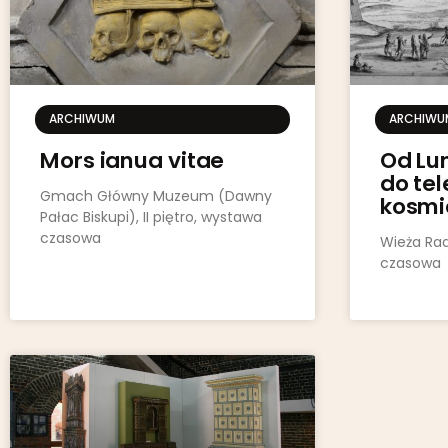
ARCHIWUM
ARCHIWU
Mors ianua vitae
Od Lu
do te
Gmach Główny Muzeum (Dawny
kosmi
Pałac Biskupi), II piętro, wystawa
czasowa
Wieża Rad
czasowa