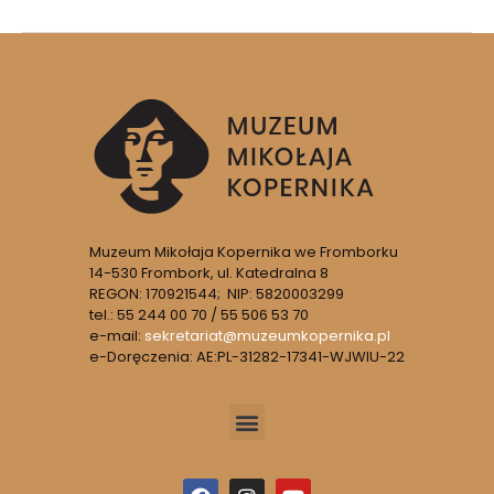
Muzeum Mikołaja Kopernika we Fromborku
14-530 Frombork, ul. Katedralna 8
REGON: 170921544; NIP: 5820003299
tel.: 55 244 00 70 / 55 506 53 70
e-mail:
sekretariat@muzeumkopernika.pl
e-Doręczenia: AE:PL-31282-17341-WJWIU-22