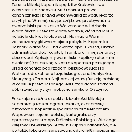
Torunia Mikołaj Kopernik spędził w Krakowie i we
Włoszech. Po zdobyciu tytułu doktora prawa
kanonicznego i prawa wykonywania zawodu lekarza
przybył na Warmię, aby początkowo przebywać na
dworze biskupa Łukasza Watzenrode w Lidzbarku
Warmińskim.
Przedstawiamy Warmię, która od 1466 r.
należała do Prus Królewskich. Na mapie Warmii
zaznaczamy główne miejsca pobytu M. Kopernika :
Lidzbark Warmiński – na dworze bpa Łukasza, Olsztyn –
administrator dóbr kapituły, Frombork – miejsce pracy i
obserwacji.
Opisujemy warmińską kapitułę katedralną i
działalność publiczną Mikołaja Kopernika pełniącego
urząd kanonika pod rządami biskupów: Łukasza
Watzenrode, Fabiana Luzjańskiego, Jana Dantyszka,
Maurycego Ferbera. Najbardziej znaną funkcją pełnioną
w kapitule przez uczonego jest urząd administratora
dóbr i związany z tym pobyt na zamku w Olsztynie.
Pokazujemy różne aspekty działalności Mikołaja
Kopernika: jako kartografa, lekarza, ekonomistę i
astronoma. Kopernik współpracował z Bernardem
Wapowksim, ojcem polskiej kartografii, przy
opracowywaniu mapy Królestwa Polskiego i Wielkiego
Księstwa Litewskiego. Leczył biskupów i kanoników, ale
był także lekarzem zarazowym, gdy w 1519 r. epidemia