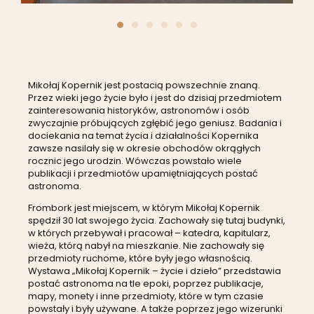
Mikołaj Kopernik jest postacią powszechnie znaną.
Przez wieki jego życie było i jest do dzisiaj przedmiotem
zainteresowania historyków, astronomów i osób
zwyczajnie próbujących zgłębić jego geniusz. Badania i
dociekania na temat życia i działalności Kopernika
zawsze nasilały się w okresie obchodów okrągłych
rocznic jego urodzin. Wówczas powstało wiele
publikacji i przedmiotów upamiętniających postać
astronoma.
Frombork jest miejscem, w którym Mikołaj Kopernik
spędził 30 lat swojego życia. Zachowały się tutaj budynki,
w których przebywał i pracował – katedra, kapitularz,
wieża, którą nabył na mieszkanie. Nie zachowały się
przedmioty ruchome, które były jego własnością.
Wystawa „Mikołaj Kopernik – życie i dzieło” przedstawia
postać astronoma na tle epoki, poprzez publikacje,
mapy, monety i inne przedmioty, które w tym czasie
powstały i były używane. A także poprzez jego wizerunki