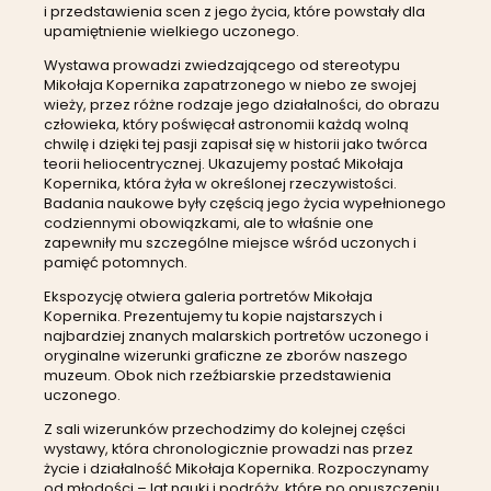
i przedstawienia scen z jego życia, które powstały dla
upamiętnienie wielkiego uczonego.
Wystawa prowadzi zwiedzającego od stereotypu
Mikołaja Kopernika zapatrzonego w niebo ze swojej
wieży, przez różne rodzaje jego działalności, do obrazu
człowieka, który poświęcał astronomii każdą wolną
chwilę i dzięki tej pasji zapisał się w historii jako twórca
teorii heliocentrycznej. Ukazujemy postać Mikołaja
Kopernika, która żyła w określonej rzeczywistości.
Badania naukowe były częścią jego życia wypełnionego
codziennymi obowiązkami, ale to właśnie one
zapewniły mu szczególne miejsce wśród uczonych i
pamięć potomnych.
Ekspozycję otwiera galeria portretów Mikołaja
Kopernika. Prezentujemy tu kopie najstarszych i
najbardziej znanych malarskich portretów uczonego i
oryginalne wizerunki graficzne ze zborów naszego
muzeum. Obok nich rzeźbiarskie przedstawienia
uczonego.
Z sali wizerunków przechodzimy do kolejnej części
wystawy, która chronologicznie prowadzi nas przez
życie i działalność Mikołaja Kopernika. Rozpoczynamy
od młodości – lat nauki i podróży, które po opuszczeniu