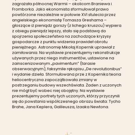
zagrażała północnej Warmii – okolicom Braniewa i
Fromborka. Jako ekonomista sformułował prawo
powtórzone niezależnie w połowie XVI stulecia przez
angielskiego ekonomistę Tomasza Greshama –
głoszące iż pieniądz gorszy (z lichego kruszcu) wypiera
z obiegu pieniądz lepszy, stało się podstawą do
spojrzenia społeczeństwa na zachodzące kryzysy
gospodarcze z punktu widzenia prawideł obrotu
pieniężnego. A
stronomię Mikołaj Kopernik uprawiał z
zamiłowania. Na wystawie prezentujemy rekonstrukcje
używanych przez niego instrumentów, ustawione na
zainscenizowanym „pavimentum” (tarasie
obserwacyjnym), faksymile rękopisu „De revolutionibus”
i wydanie dzieła. Sformułowana prze z Kopernika teoria
heliocentryczna zapoczątkowała zmiany w
postrzeganiu budowy wszechświata. Żaden z uczonych
nie mógł być wobec niej obojętny. Na wystawie
prezentujemy portrety tych uczonych, którzy przyczynili
się do powstania współczesnego obrazu świata: Tycho
Brahe, Jana Keplera, Galileusza, Izaaka Newtona.